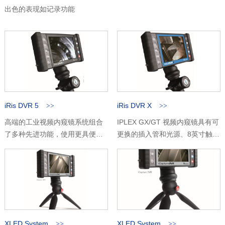
出色的表现如记录功能
iRis DVR 5
iRis DVR X
高端的工业视频内窥镜系统组合
IPLEX GX/GT 视频内窥镜具有可
了多种先进功能，使用更具便携
更换的插入管和光源、8英寸触摸
性与耐久性，从高画质检测到外
屏和先进的成像功能，在通用
来异物的抓取，多样化的性能带
性、成像能力和易用性之间取得
给用户前所未有的体验。
完美平衡
XLED System
XLED System