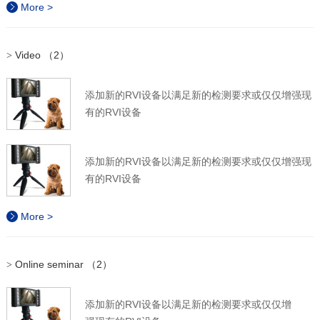
More >
Video （2）
>
添加新的RVI设备以满足新的检测要求或仅仅增强现
有的RVI设备
添加新的RVI设备以满足新的检测要求或仅仅增强现
有的RVI设备
More >
Online seminar （2）
>
添加新的RVI设备以满足新的检测要求或仅仅增