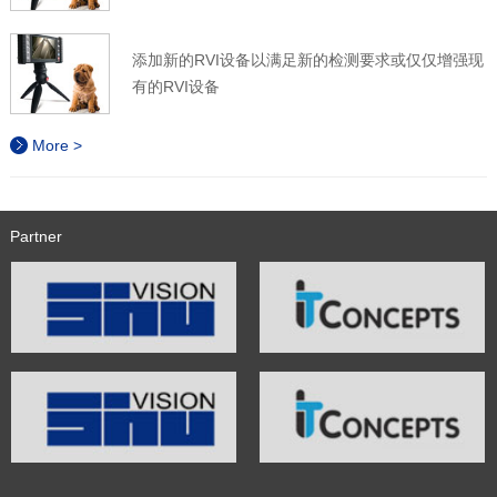
添加新的RVI设备以满足新的检测要求或仅仅增强现
有的RVI设备
More >
Partner