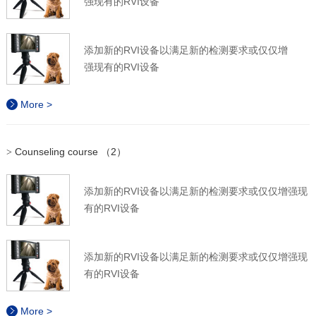
强现有的RVI设备
添加新的RVI设备以满足新的检测要求或仅仅增
强现有的RVI设备
More >
Counseling course （2）
>
添加新的RVI设备以满足新的检测要求或仅仅增强现
有的RVI设备
添加新的RVI设备以满足新的检测要求或仅仅增强现
有的RVI设备
More >