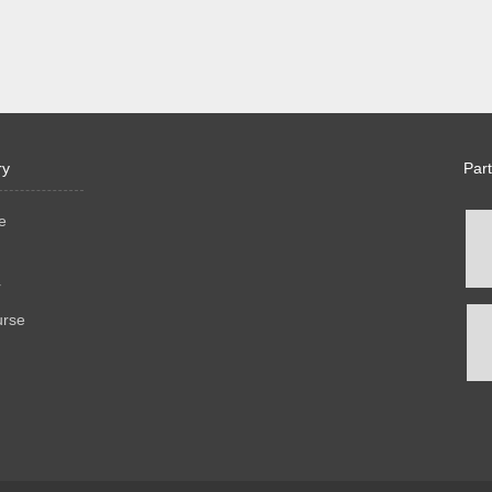
ry
Par
e
r
urse