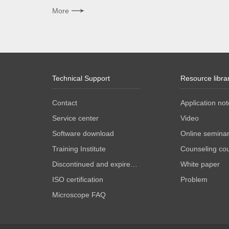
More
Technical Support
Resource libra
Contact
Application not
Service center
Video
Software download
Online semina
Training Institute
Counseling co
Discontinued and expired products
White paper
ISO certification
Problem
Microscope FAQ