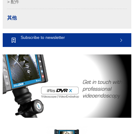
> 配件
其他
Subscribe to newsletter