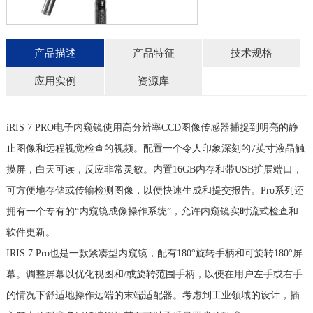
产品描述
产品特征
技术规格
应用实例
资源库
iRIS 7 PRO电子内窥镜使用高分辨率CCD图像传感器捕捉到明亮的静
止图像和远程视觉检查的视频。配置一个令人印象深刻的7英寸液晶触
摸屏，白天可读，反应非常灵敏。内置16GB内存和带USB扩展端口，
可方便地存储或传输检测图像，以便快速生成和提交报告。Pro系列还
拥有一个专有的“内窥镜成像操作系统”，允许内窥镜实时流式检查和
软件更新。
IRIS 7 Pro也是一款紧凑型内窥镜，配有180°旋转手柄和可旋转180°屏
幕。调整屏幕以优化视图和/或旋转范围手柄，以便在用户左手或右手
的情况下舒适地操作远端的末端适配器。考虑到工业领域的设计，插